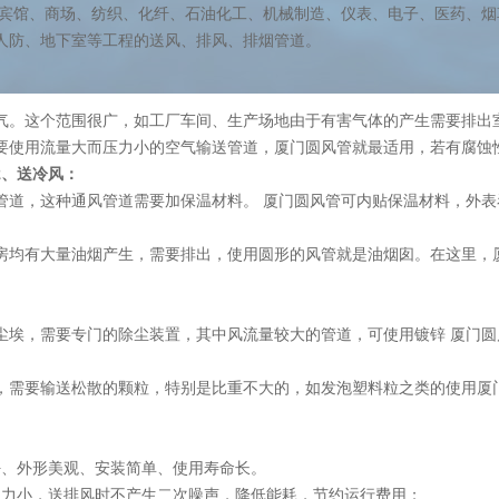
于宾馆、商场、纺织、化纤、石油化工、机械制造、仪表、电子、医药、烟
人防、地下室等工程的送风、排风、排烟管道。
气。这个范围很广，如工厂车间、生产场地由于有害气体的产生需要排出
要使用流量大而压力小的空气输送管道，厦门圆风管就最适用，若有腐蚀
2、送冷风：
管道，这种通风管道需要加保温材料。 ​厦门圆风管可内贴保温材料，外
房均有大量油烟产生，需要排出，使用圆形的风管就是油烟囱。在这里，
尘埃，需要专门的除尘装置，其中风流量较大的管道，可使用镀锌 ​厦门圆
，需要输送松散的颗粒，特别是比重不大的，如发泡塑料粒之类的使用厦
好、外形美观、安装简单、使用寿命长。
阻力小，送排风时不产生二次噪声，降低能耗，节约运行费用；