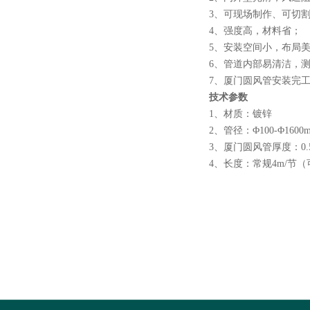
3、可现场制作、可切
4、强度高，材料省；
5、安装空间小，布局
6、管道内部易清洁，
7、厦门圆风管安装完
技术参数
1、材质：镀锌
2、管径：Φ100-Φ1
3、厦门圆风管厚度：0.5-
4、长度：常规4m/节