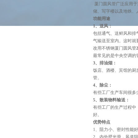
​厦门圆风管广泛应用
储、写字楼以及地铁、
功能用途
1
、送风：
包括通气、送鲜风和排
气输送至室内。这时就
改用不锈钢厦门圆风管
最常见的是中央空调的
3
、排油烟：
饭店、酒楼、宾馆的厨
管。
4
、除尘：
有些工厂生产车间很多
5
、散装物料输送：
有些工厂的生产过程中
好。
优势特点
1、阻力小、密封性能
2、内外壁光滑，风道